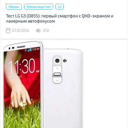
Обзоры
Пленка защитная
LG
Тест LG G3 (D855): первый смартфон с QHD-экраном и
лазерным автофокусом
07.10.2014
272