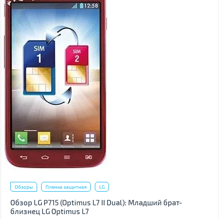
Обзоры
Пленка защитная
LG
Обзор LG P715 (Optimus L7 II Dual): Младший брат-
близнец LG Optimus L7