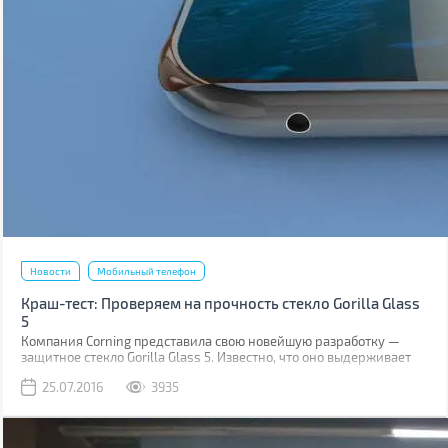
Новости
Мобильный телефон
Краш-тест: Проверяем на прочность стекло Gorilla Glass
5
Компания Corning представила свою новейшую разработку —
защитное стекло Gorilla Glass 5. Известно, что оно выдерживает
падение на твёрдую поверхность с высоты до 1,6 м в 80% случаев.
25.07.2016
3935
Как правило, большинство из них происходит при фотосессиях
селфи.