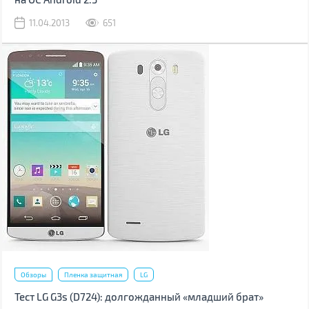
11.04.2013
651
Обзоры
Пленка защитная
LG
Тест LG G3s (D724): долгожданный «младший брат»