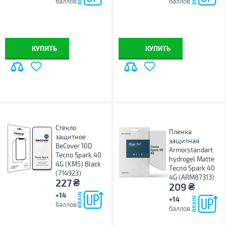
баллов
баллов
КУПИТЬ
КУПИТЬ
Стекло
Пленка
защитное
защитная
BeCover 10D
Armorstandart
Tecno Spark 40
hydrogel Matte
4G (KM5) Black
Tecno Spark 40
(714923)
4G (ARM87313)
₴
227
₴
209
+14
+14
баллов
баллов