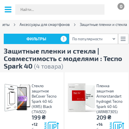
0
ншеты
Аксессуары для смартфонов
Защитные пленки и стекла
ФИЛЬТРЫ
1
По популярности
ФИЛЬТРЫ
1
По популярности
Защитные пленки и стекла |
Совместимость с моделями : Tecno
Spark 40
(4 товара)
Стекло
Пленка
защитное
защитная
BeCover Tecno
Armorstandart
Spark 40 4G
hydrogel Tecno
(KM5) Black
Spark 40 4G
(714922)
(ARM87305)
₴
₴
199
209
+12
+14