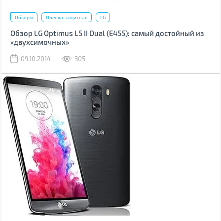
Обзоры
Пленка защитная
LG
Обзор LG Optimus L5 II Dual (Е455): самый достойный из
«двухсимочных»
09.10.2014
305