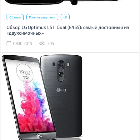
Обзоры
Пленка защитная
LG
Обзор LG Optimus L5 II Dual (Е455): самый достойный из
«двухсимочных»
09.10.2014
305