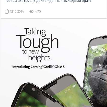
Тест LG G3s (D724): долгожданный «младший брат»
13.10.2014
470