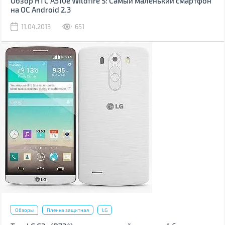
Обзор HTC A510e Wildfire S: Самый маленький смартфон
на ОС Android 2.3
11.04.2013
651
Обзоры
Пленка защитная
LG