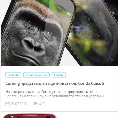
Новости
Стекло защитное
Corning
Corning представила защитное стекло Gorilla Glass 5
На этот раз компания Corning сконцентрировалась не на
царапинах и трещинах, а на устойчивости стекла к ударам и
падениям.
21.07.2016
400