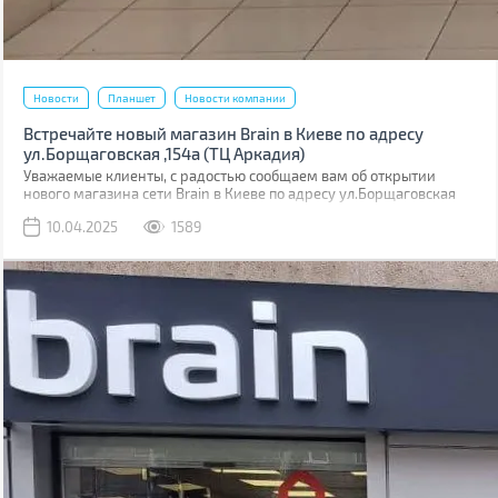
Новости
Планшет
Новости компании
Встречайте новый магазин Brain в Киеве по адресу
ул.Борщаговская ,154а (ТЦ Аркадия)
Уважаемые клиенты, с радостью сообщаем вам об открытии
нового магазина сети Brain в Киеве по адресу ул.Борщаговская
,154 а. Он расположен в ТЦ “Аркадия” на 1 этаже.
10.04.2025
1589