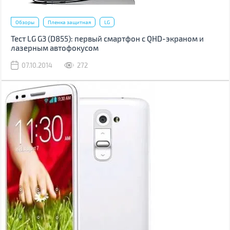
Обзоры
Пленка защитная
LG
Тест LG G3 (D855): первый смартфон с QHD-экраном и
лазерным автофокусом
07.10.2014
272