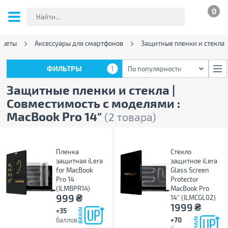
0
ншеты
Аксессуары для смартфонов
Защитные пленки и стекла
ФИЛЬТРЫ
1
По популярности
ФИЛЬТРЫ
1
По популярности
Защитные пленки и стекла |
Совместимость с моделями :
MacBook Pro 14"
(2 товара)
Пленка
Стекло
защитная iLera
защитное iLera
for MacBook
Glass Screen
Pro 14
Protector
(ILMBPR14)
MacBook Pro
₴
999
14" (ILMCGL02)
₴
1999
+35
баллов
+70