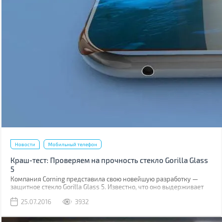
Новости
Мобильный телефон
Краш-тест: Проверяем на прочность стекло Gorilla Glass
5
Компания Corning представила свою новейшую разработку —
защитное стекло Gorilla Glass 5. Известно, что оно выдерживает
падение на твёрдую поверхность с высоты до 1,6 м в 80% случаев.
25.07.2016
3932
Как правило, большинство из них происходит при фотосессиях
селфи.