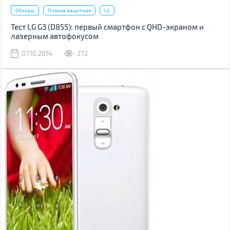
Обзоры
Пленка защитная
LG
Тест LG G3 (D855): первый смартфон с QHD-экраном и
лазерным автофокусом
07.10.2014
272