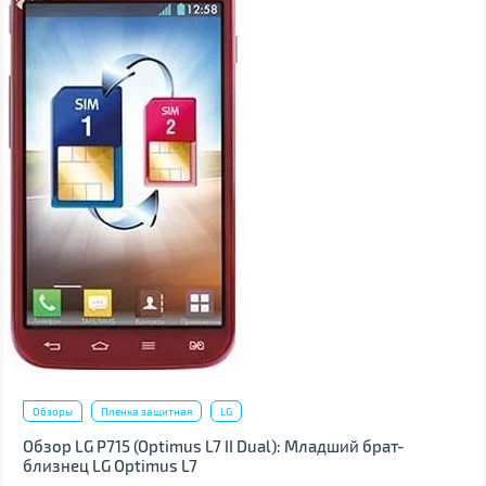
Обзоры
Пленка защитная
LG
Обзор LG P715 (Optimus L7 II Dual): Младший брат-
близнец LG Optimus L7