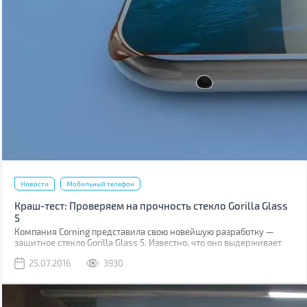
Новости
Мобильный телефон
Краш-тест: Проверяем на прочность стекло Gorilla Glass
5
Компания Corning представила свою новейшую разработку —
защитное стекло Gorilla Glass 5. Известно, что оно выдерживает
падение на твёрдую поверхность с высоты до 1,6 м в 80% случаев.
25.07.2016
3930
Как правило, большинство из них происходит при фотосессиях
селфи.