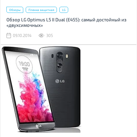
Обзоры
Пленка защитная
LG
Обзор LG Optimus L5 II Dual (Е455): самый достойный из
«двухсимочных»
09.10.2014
305