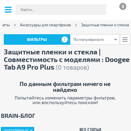
0
ншеты
Аксессуары для смартфонов
Защитные пленки и стекла
ФИЛЬТРЫ
1
По популярности
ФИЛЬТРЫ
1
По популярности
Защитные пленки и стекла |
Совместимость с моделями : Doogee
Tab A9 Pro Plus
(0 товаров)
По данным фильтрам ничего не
найдено
Попытайтесь изменить параметры фильтров,
или воспользуйтесь поиском!
BRAIN-БЛОГ
ВСЕ СТАТЬИ
ПОПУЛЯРНЫЕ