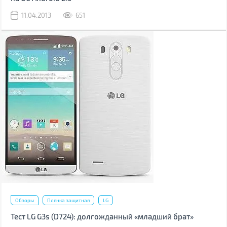
11.04.2013
651
Обзоры
Пленка защитная
LG
Тест LG G3s (D724): долгожданный «младший брат»