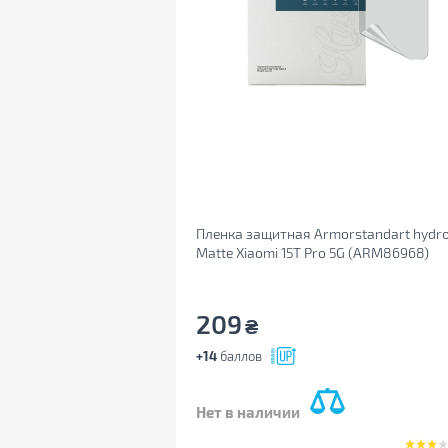
Пленка защитная Armorstandart hydro
Matte Xiaomi 15T Pro 5G (ARM86968)
209
₴
+14
баллов
Нет в наличии