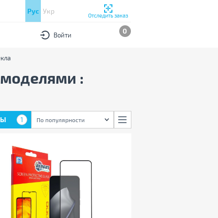
Рус
Укр
Отследить заказ
0
Войти
екла
 моделями :
РЫ
1
По популярности