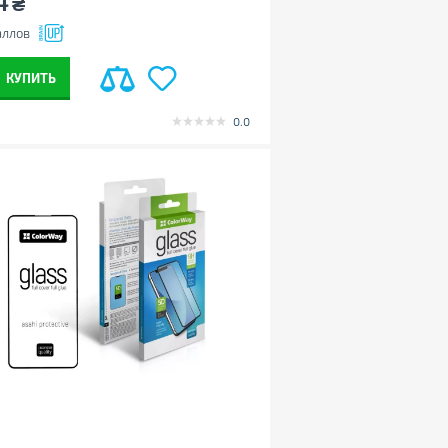
4
₴
ллов
КУПИТЬ
0.0