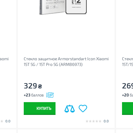
iaomi
Стекло защитное Armorstandart Icon Xiaomi
Стекл
15T 5G / 15T Pro 5G (ARM86973)
15T/1
329
26
₴
+23
баллов
+20
б
КУПИТЬ
0.0
0.0