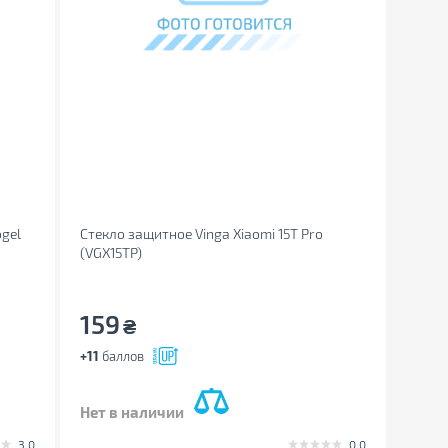
gel
Стекло защитное Vinga Xiaomi 15T Pro
(VGX15TP)
159
₴
+11
баллов
Нет в наличии
3.0
0.0