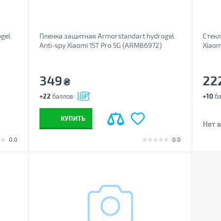
gel
Пленка защитная Armorstandart hydrogel
Стекл
Anti-spy Xiaomi 15T Pro 5G (ARM86972)
Xiaom
349
22
₴
+22
баллов
+10
ба
КУПИТЬ
Нет 
0.0
0.0