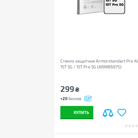
Стекло защитное Armorstandart Pro X
15T 5G / 15T Pro 5G (ARM86975)
299
₴
+20
баллов
КУПИТЬ