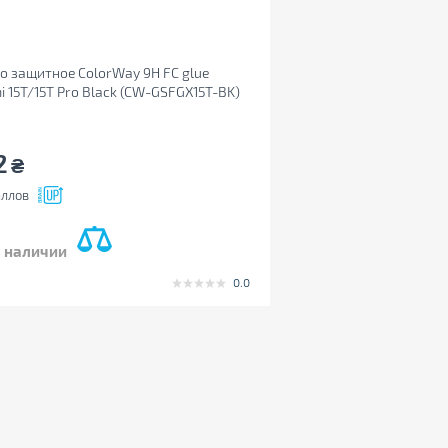
о защитное ColorWay 9H FC glue
i 15T/15T Pro Black (CW-GSFGX15T-BK)
2
₴
ллов
в наличии
0.0