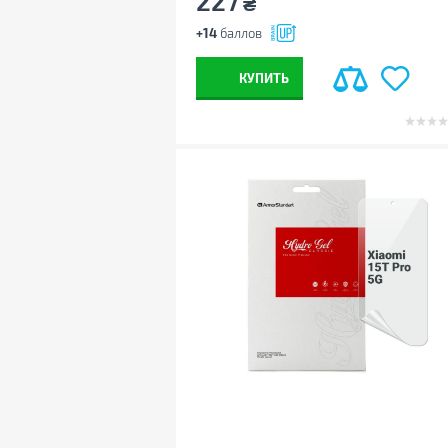
227
₴
+14
баллов
КУПИТЬ