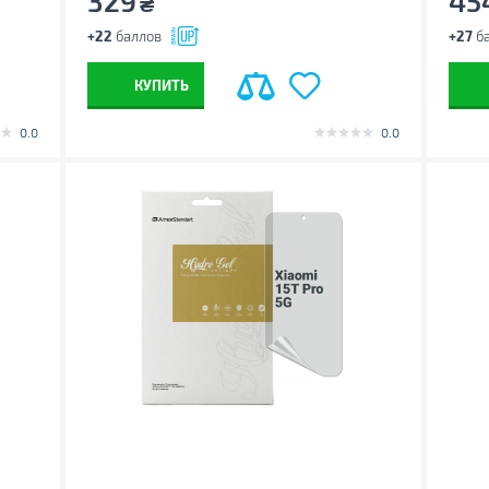
329
45
₴
+22
баллов
+27
ба
КУПИТЬ
0.0
0.0