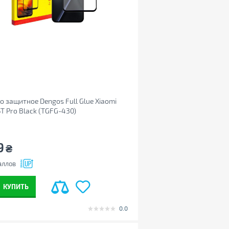
о защитное Dengos Full Glue Xiaomi
5T Pro Black (TGFG-430)
9
₴
аллов
КУПИТЬ
0.0