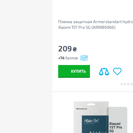
Пленка защитная Armorstandart hydro
Xiaomi 15T Pro 5G (ARM86966)
209
₴
+14
баллов
КУПИТЬ