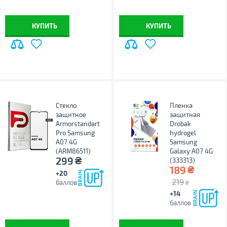
КУПИТЬ
КУПИТЬ
Стекло
Пленка
защитное
защитная
Armorstandart
Drobak
Pro Samsung
hydrogel
A07 4G
Samsung
(ARM86511)
Galaxy A07 4G
₴
299
(333313)
₴
189
+20
219
баллов
₴
+14
баллов