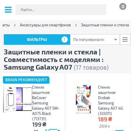
0
ншеты
Аксессуары для смартфонов
Защитные пленки и стекла
ФИЛЬТРЫ
1
По популярности
ФИЛЬТРЫ
1
По популярности
Защитные пленки и стекла |
Совместимость с моделями :
Samsung Galaxy A07
(17 товаров)
BRAIN РЕКОМЕНДУЕТ
Стекло
Стекло
защитное
защитное
BeCover
Drobak
Samsung
Samsung
Galaxy A07 SM-
Galaxy A07 4G
A075 Black
(333311)
₴
189
(713731)
₴
199
269
₴