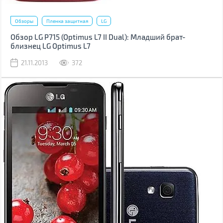
Обзоры
Пленка защитная
LG
Обзор LG P715 (Optimus L7 II Dual): Младший брат-
близнец LG Optimus L7
21.11.2013
372