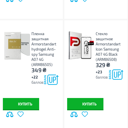
Пленка
Стекло
защитная
защитное
Armorstandart
Armorstandart
hydrogel Anti-
Icon Samsung
spy Samsung
A07 4G Black
A07 4G
(ARM86508)
₴
329
(ARM86505)
₴
349
+23
+22
баллов
баллов
КУПИТЬ
КУПИТЬ