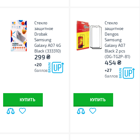
Стекло
Стекло
защитное
защитное
Drobak
Dengos
Samsung
Samsung
Galaxy A07 4G
Galaxy A07
Black (333310)
Black 2 pcs
₴
299
(DG-TG2P-81)
₴
454
+20
баллов
+27
баллов
КУПИТЬ
КУПИТЬ