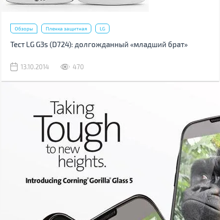
Обзоры
Пленка защитная
LG
Тест LG G3s (D724): долгожданный «младший брат»
13.10.2014
470