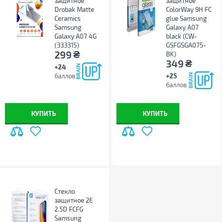
защитное
защитное
Drobak Matte
ColorWay 9H FC
Ceramics
glue Samsung
Samsung
Galaxy A07
Galaxy A07 4G
black (CW-
(333315)
GSFGSGA075-
₴
299
BK)
₴
349
+24
баллов
+25
баллов
КУПИТЬ
КУПИТЬ
Стекло
защитное 2E
2.5D FCFG
Samsung