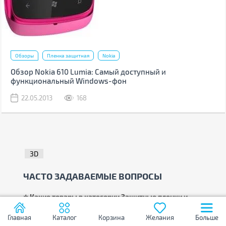
Обзоры
Пленка защитная
Nokia
Обзор Nokia 610 Lumia: Самый доступный и
функциональный Windows-фон
22.05.2013
168
3D
ЧАСТО ЗАДАВАЕМЫЕ ВОПРОСЫ
⭐ Какие товары в категории Защитные пленки и
стекла с характеристикой Совместимость с
Главная
Каталог
Корзина
Желания
Больше
моделями: "Samsung Galaxy A07" популярны в 2026