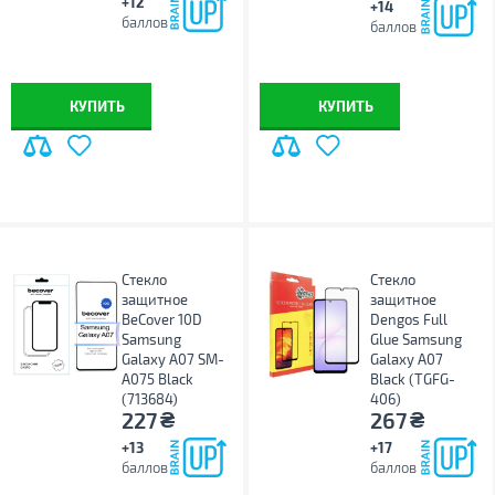
+12
+14
баллов
баллов
КУПИТЬ
КУПИТЬ
Стекло
Стекло
защитное
защитное
BeCover 10D
Dengos Full
Samsung
Glue Samsung
Galaxy A07 SM-
Galaxy A07
A075 Black
Black (TGFG-
(713684)
406)
₴
₴
227
267
+13
+17
баллов
баллов