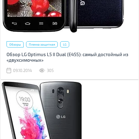
Обзоры
Пленка защитная
LG
Обзор LG Optimus L5 II Dual (Е455): самый достойный из
«двухсимочных»
09.10.2014
305