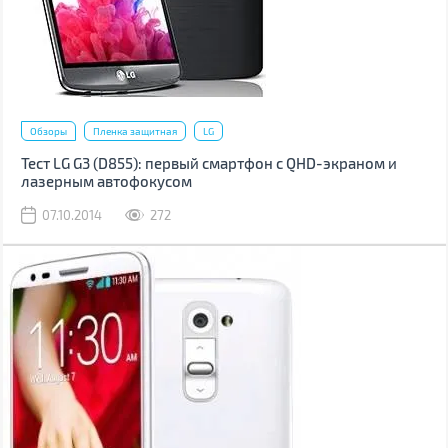
Обзоры
Пленка защитная
LG
Тест LG G3 (D855): первый смартфон с QHD-экраном и
лазерным автофокусом
07.10.2014
272