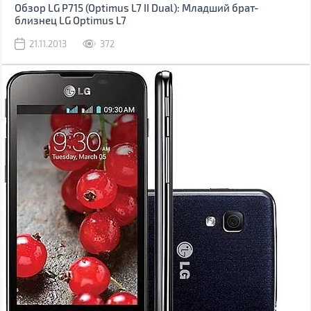
Обзор LG P715 (Optimus L7 II Dual): Младший брат-
близнец LG Optimus L7
21.11.2013
372