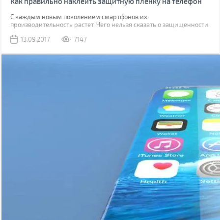
Как правильно наклеить защитную пленку на телефон
С каждым новым поколением смартфонов их
производительность растет. Чего нельзя сказать о защищенности.
Да, современные модели, как правило, имеют хорошую
13.09.2017
7147
водонепроницаемость, но все также уязвимы к механическим
повреждениям.