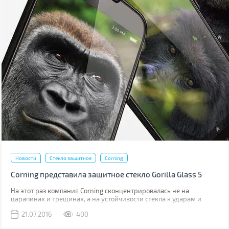
Новости
Стекло защитное
Corning
Corning представила защитное стекло Gorilla Glass 5
На этот раз компания Corning сконцентрировалась не на
царапинах и трещинах, а на устойчивости стекла к ударам и
падениям.
21.07.2016
400