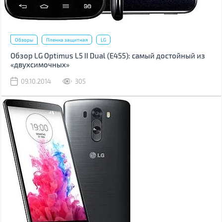
Обзоры
Пленка защитная
LG
Обзор LG Optimus L5 II Dual (Е455): самый достойный из
«двухсимочных»
09.10.2014
305