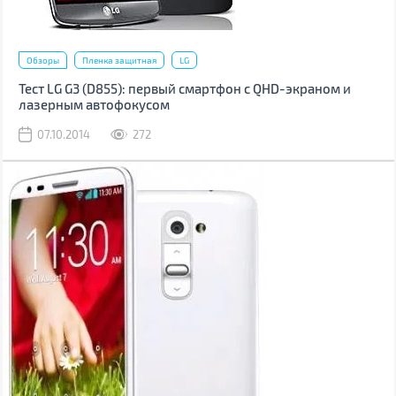
Обзоры
Пленка защитная
LG
Тест LG G3 (D855): первый смартфон с QHD-экраном и
лазерным автофокусом
07.10.2014
272