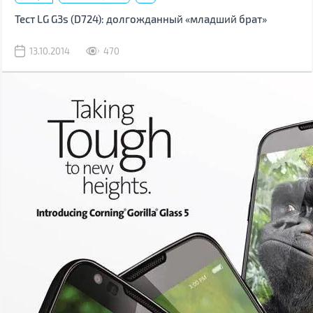
Тест LG G3s (D724): долгожданный «младший брат»
13.10.2014
470