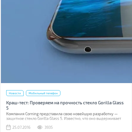
Новости
Мобильный телефон
Краш-тест: Проверяем на прочность стекло Gorilla Glass
5
Компания Corning представила свою новейшую разработку —
защитное стекло Gorilla Glass 5. Известно, что оно выдерживает
падение на твёрдую поверхность с высоты до 1,6 м в 80% случаев.
25.07.2016
3935
Как правило, большинство из них происходит при фотосессиях