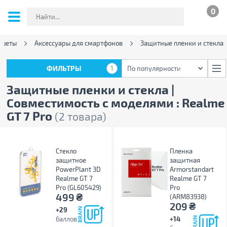
0
ншеты
Аксессуары для смартфонов
Защитные пленки и стекла
ФИЛЬТРЫ
1
По популярности
ФИЛЬТРЫ
1
По популярности
Защитные пленки и стекла |
Совместимость с моделями : Realme
GT 7 Pro
(2 товара)
Стекло
Пленка
защитное
защитная
PowerPlant 3D
Armorstandart
Realme GT 7
Realme GT 7
Pro (GL605429)
Pro
₴
499
(ARM83938)
₴
209
+29
баллов
+14