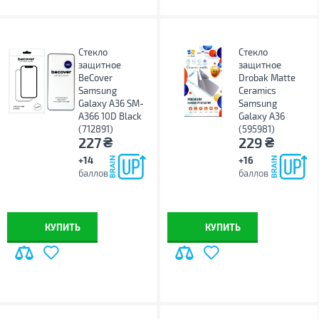
Стекло
Стекло
защитное
защитное
BeCover
Drobak Matte
Samsung
Ceramics
Galaxy A36 SM-
Samsung
A366 10D Black
Galaxy A36
(712891)
(595981)
₴
₴
227
229
+14
+16
баллов
баллов
КУПИТЬ
КУПИТЬ