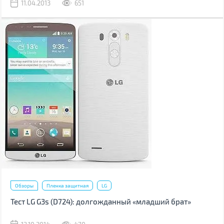
11.04.2013
651
Обзоры
Пленка защитная
LG
Тест LG G3s (D724): долгожданный «младший брат»