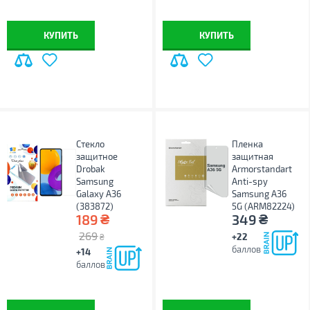
КУПИТЬ
КУПИТЬ
Стекло
Пленка
защитное
защитная
Drobak
Armorstandart
Samsung
Anti-spy
Galaxy A36
Samsung A36
(383872)
5G (ARM82224)
₴
₴
189
349
269
+22
₴
баллов
+14
баллов