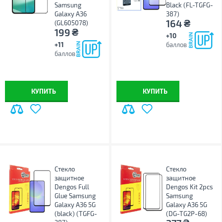
Samsung
Black (FL-TGFG-
Galaxy A36
387)
₴
164
(GL605078)
₴
199
+10
+11
баллов
баллов
КУПИТЬ
КУПИТЬ
Стекло
Стекло
защитное
защитное
Dengos Full
Dengos Kit 2pcs
Glue Samsung
Samsung
Galaxy A36 5G
Galaxy A36 5G
(black) (TGFG-
(DG-TG2P-68)