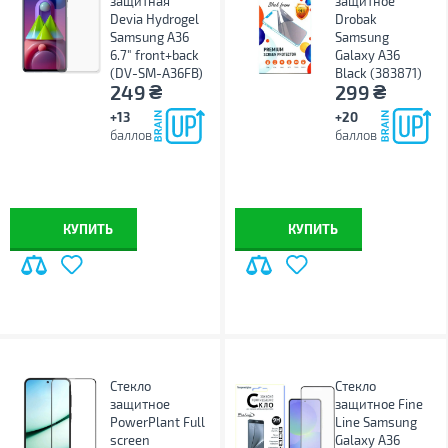
защитная
защитное
Devia Hydrogel
Drobak
Samsung A36
Samsung
6.7" front+back
Galaxy A36
(DV-SM-A36FB)
Black (383871)
₴
₴
249
299
+13
+20
баллов
баллов
КУПИТЬ
КУПИТЬ
Стекло
Стекло
защитное
защитное Fine
PowerPlant Full
Line Samsung
screen
Galaxy A36