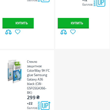
баллов
баллов
КУПИТЬ
КУПИТЬ
Стекло
защитное
ColorWay 9H FC
glue Samsung
Galaxy A36
black (CW-
GSFGSGA366-
BK)
₴
299
+22
баллов