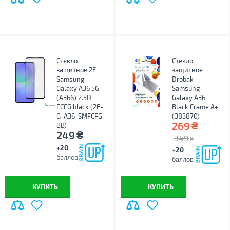
Стекло
Стекло
защитное 2E
защитное
Samsung
Drobak
Galaxy A36 5G
Samsung
(A366) 2.5D
Galaxy A36
FCFG black (2E-
Black Frame A+
G-A36-SMFCFG-
(383870)
₴
269
BB)
₴
249
349
₴
+20
+20
баллов
баллов
КУПИТЬ
КУПИТЬ