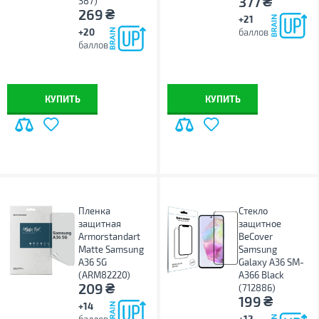
₴
377
387)
₴
269
+21
+20
баллов
баллов
КУПИТЬ
КУПИТЬ
Пленка
Стекло
защитная
защитное
Armorstandart
BeCover
Matte Samsung
Samsung
A36 5G
Galaxy A36 SM-
(ARM82220)
A366 Black
₴
209
(712886)
₴
199
+14
+12