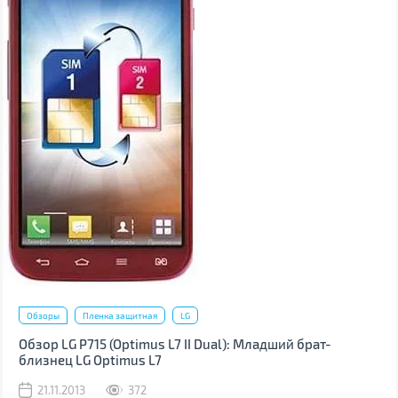
Обзоры
Пленка защитная
LG
Обзор LG P715 (Optimus L7 II Dual): Младший брат-
близнец LG Optimus L7
21.11.2013
372