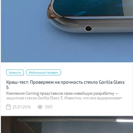
Новости
Мобильный телефон
Краш-тест: Проверяем на прочность стекло Gorilla Glass
5
Компания Corning представила свою новейшую разработку —
защитное стекло Gorilla Glass 5. Известно, что оно выдерживает
падение на твёрдую поверхность с высоты до 1,6 м в 80% случаев.
25.07.2016
3931
Как правило, большинство из них происходит при фотосессиях
селфи.