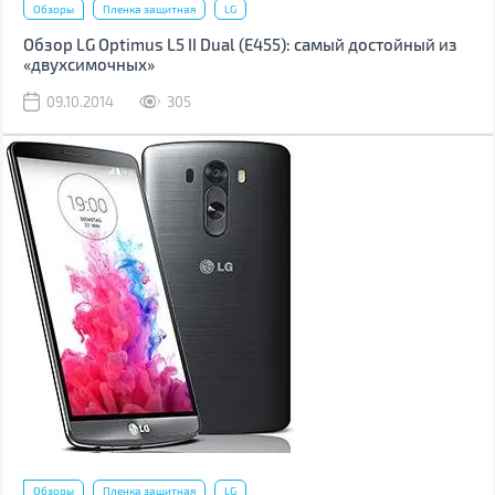
Обзоры
Пленка защитная
LG
Обзор LG Optimus L5 II Dual (Е455): самый достойный из
«двухсимочных»
09.10.2014
305
Обзоры
Пленка защитная
LG