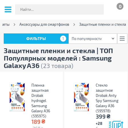
0
ншеты
Аксессуары для смартфонов
Защитные пленки и стекла
ФИЛЬТРЫ
1
По популярности
ФИЛЬТРЫ
1
По популярности
Защитные пленки и стекла | ТОП
Популярных моделей : Samsung
Galaxy A36
(23 товара)
Пленка
Стекло
защитная
защитное
Drobak
Drobak Anty
hydrogel
Spy Samsung
Samsung
Galaxy A36
Galaxy A36
(595978)
₴
399
(595975)
₴
189
+28