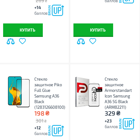
269
баллов
₴
+14
баллов
КУПИТЬ
КУПИТЬ
Стекло
Стекло
защитное Piko
защитное
Full Glue
Armorstandart
Samsung A36
Icon Samsung
Black
A36 5G Black
(1283126608100)
(ARM82211)
₴
₴
198
329
301
+23
₴
баллов
+12
баллов