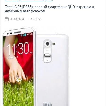
Тест LG G3 (D855): первый смартфон с QHD-экраном и
лазерным автофокусом
07.10.2014
272