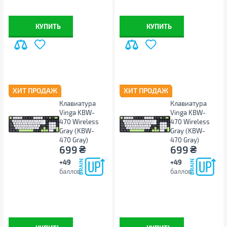
Внешние порты и разъемы
4 x USB 3.2 Gen 1 Type-A
,
2 x
КУПИТЬ
КУПИТЬ
USB 3.2 Type-C
,
1 х HDMI
,
1 x
USB 2.0
,
1 х Audio
,
1 x
DisplayPort
,
1 x RJ45
Программное обеспечение
Операционная система
без ОС
ХИТ ПРОДАЖ
ХИТ ПРОДАЖ
Дополнительно
Клавиатура
Клавиатура
Vinga KBW-
Vinga KBW-
Устройства ввода в комплекте
нет
470 Wireless
470 Wireless
Gray (KBW-
Gray (KBW-
Дополнительно
Kensington lock slot, с
470 Gray)
470 Gray)
кабелем питания, M2 слот,
₴
₴
699
699
слот 2.5" hdd\ssd
+49
+49
Возможность крепления VESA
нет
баллов
баллов
Корпус
Модель корпуса
ASUS NUC
Материал корпуса
пластик