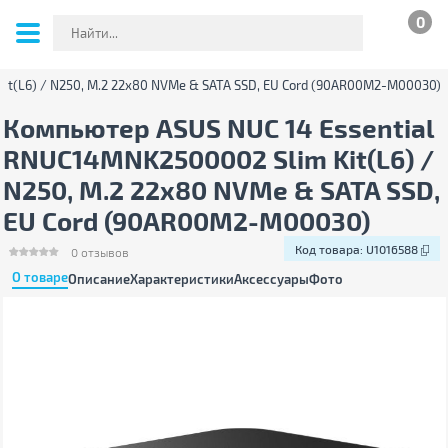
0
it(L6) / N250, M.2 22x80 NVMe & SATA SSD, EU Cord (90AR00M2-M00030)
Компьютер ASUS NUC 14 Essential
RNUC14MNK2500002 Slim Kit(L6) /
N250, M.2 22x80 NVMe & SATA SSD,
EU Cord (90AR00M2-M00030)
Код товара:
U1016588
0
отзывов
О товаре
Описание
Характеристики
Аксессуары
Фото